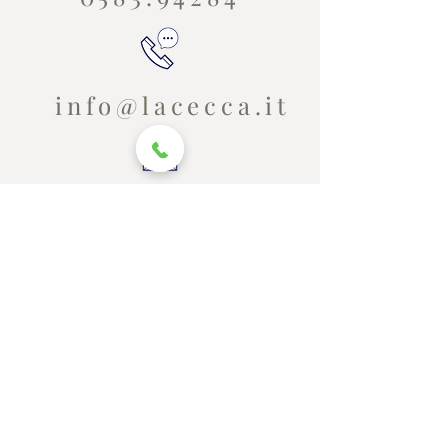
info@lacecca.it
Via di Coselli,
55 Loc. Coselli,
Capannori, LU
43°48'10.1"N
10°29'43.3"E