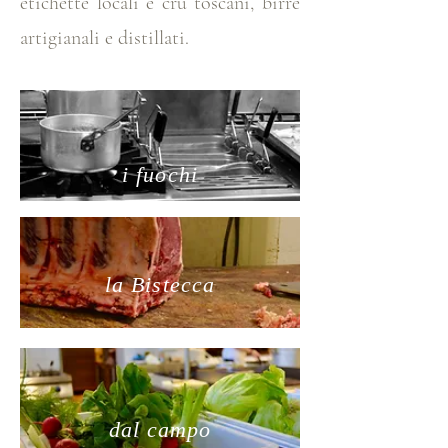
etichette locali e cru toscani, birre
artigianali e distillati.
i fuochi
la Bistecca
dal campo