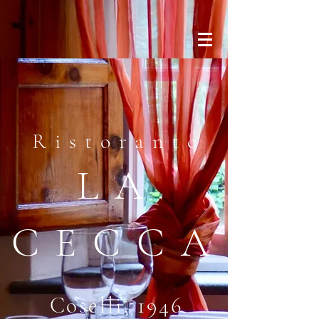
Ristorante
LA
CECCA
Coselli, 194
6